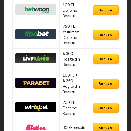
100 TL
Deneme
Bonus Al
Bonusu
750 TL
Yatırımsız
Bonus Al
Deneme
Bonusu
%300
Hoşgeldin
Bonus Al
Bonusu
100 FS +
%250
Bonus Al
Hoşgeldin
Bonusu
200 TL
Deneme
Bonus Al
Bonusu
300 Freespin
Bonus Al