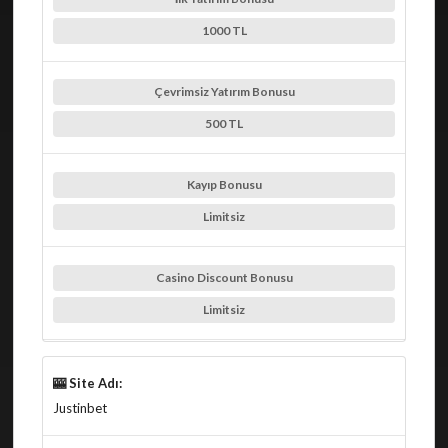
1000 TL
Çevrimsiz Yatırım Bonusu
500 TL
Kayıp Bonusu
Limitsiz
Casino Discount Bonusu
Limitsiz
🎰 Site Adı:
Justinbet