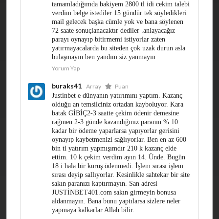
tamamladığımda bakiyem 2800 tl idi cekim talebi
verdim belge istediler 15 gündür tek söyledikleri
mail gelecek başka cümle yok ve bana söylenen
72 saate sonuçlanacaktır dediler .anlayacağız
parayı oynayıp bitirmemi istiyorlar zaten
yatırmayacalarda bu siteden çok uzak durun asla
bulaşmayın ben yandım siz yanmayın
Yorum Yap
buraks41
Array
Puan
Justinbet e dünyanın yatırımını yaptım. Kazanç
olduğu an temsilciniz ortadan kayboluyor. Kara
batak GİBİÇ2-3 saatte çekim ödenir demesine
rağmen 2-3 günde kazandığınız paranın % 10
kadar bir ödeme yaparlarsa yapıyorlar gerisini
oynayıp kaybetmenizi sağlıyorlar. Ben en az 600
bin tl yatırım yapmışımdır 210 k kazanç elde
ettim. 10 k çekim verdim ayın 14. Ünde. Bugün
18 i hala bir kuruş ödenmedi. İşlem sırası işlem
sırası deyip sallıyorlar. Kesinlikle sahtekar bir site
sakın paranızı kaptırmayın. San adresi
JUSTİNBET401.com sakın girmeyin bonusa
aldanmayın. Bana bunu yaptılarsa sizlere neler
yapmaya kalkarlar Allah bilir.