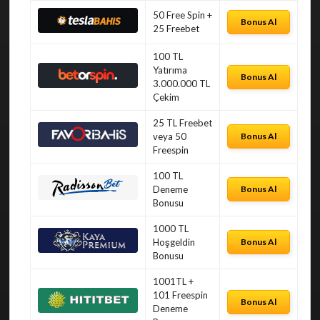
50 Free Spin +
Bonus Al
25 Freebet
100 TL
Yatırıma
Bonus Al
3.000.000 TL
Çekim
25 TL Freebet
veya 50
Bonus Al
Freespin
100 TL
Deneme
Bonus Al
Bonusu
1000 TL
Hoşgeldin
Bonus Al
Bonusu
1001TL +
101 Freespin
Bonus Al
Deneme