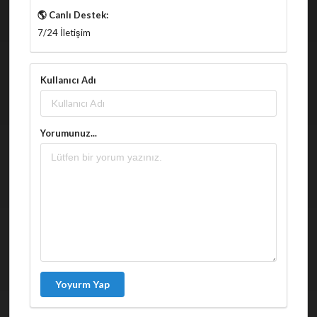
🌎 Canlı Destek:
7/24 İletişim
Kullanıcı Adı
Yorumunuz...
Yoyurm Yap