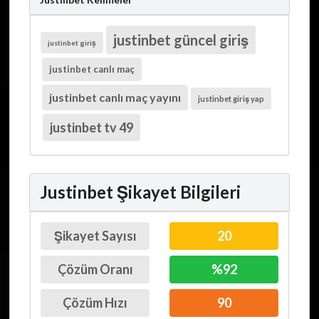
justinbet güncel giriş
justinbet giriş
justinbet canlı maç
justinbet canlı maç yayını
justinbet giriş yap
justinbet tv 49
Justinbet Şikayet Bilgileri
Şikayet Sayısı
20
Çözüm Oranı
%92
Çözüm Hızı
90