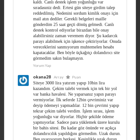
kaldı. Canlı destek işlem yoğunluğu var
sıradasıniz dedi. Ertesi gün siteye girdim talep
reddedilmiş. Nedenini sordum kimlik onayı için
mail atın dediler. Gerekli belgeleri maille
gönderdim 25 saat geçti dönüş gelmedi. Canlı
destek kontrol ediyorlar birazdan bile onay
alabilirsiniz zaman veremem diyor. Şu kadarcık
parayı alabilmek için işkence çektiriyorlar. Onuda
vereceklerini sanmıyorum muhtemelen hesabı
kapatacaklar. Ben böyle üçkağıtçı dolandırıcı site
görmedim sakın bulaşmayın.
Yorum Yap
okana28
Array
Puan
Siteye 3000 lira yatırım yapıp 10bin lira
kazandım. Çekim talebi vermek için tek bir yol
var banka havalesi. Ne yaparsanız yapın parayı
vermiyorlar. İlk seferde 12bin çevriminiz var
deyip ödemeyi yapmadılar. 12 bin çevrimi yapıp
tekrar çekim talebi verdim. İşlem sırası, işlem
yoğunluğu var diyorlar. Hiçbir şekilde ödeme
yapmıyorlar. Sadece para yüklemek üzere kurulu
bir bahis sitesi. Bu kadar göz önünde ve açıkça
dolandırıcılık yapıldığını görmedim. Uzak durun.
Ben uyarıyorum herkesi. Kesinlikle uzak durun.