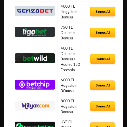
4000 TL
Hoşgeldin
Bonus Al
Bonusu
750 TL
Deneme
Bonus Al
Bonusu
400 TL
Deneme
Bonusu +
Bonus Al
Hediye 150
Freespin
6000 TL
Hoşgeldin
Bonus Al
BOnusu
8000 TL
Hoşgeldin
Bonus Al
Bonusu
ÜYE OL