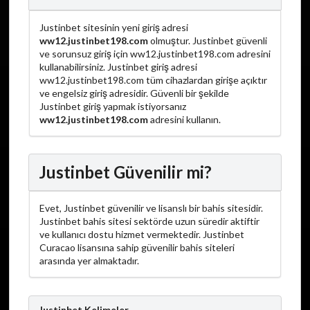
Justinbet sitesinin yeni giriş adresi
ww12.justinbet198.com
olmuştur. Justinbet güvenli
ve sorunsuz giriş için ww12.justinbet198.com adresini
kullanabilirsiniz. Justinbet giriş adresi
ww12.justinbet198.com tüm cihazlardan girişe açıktır
ve engelsiz giriş adresidir. Güvenli bir şekilde
Justinbet giriş yapmak istiyorsanız
ww12.justinbet198.com
adresini kullanın.
Justinbet Güvenilir mi?
Evet, Justinbet güvenilir ve lisanslı bir bahis sitesidir.
Justinbet bahis sitesi sektörde uzun süredir aktiftir
ve kullanıcı dostu hizmet vermektedir. Justinbet
Curacao lisansına sahip güvenilir bahis siteleri
arasında yer almaktadır.
Justinbet Kelimeler