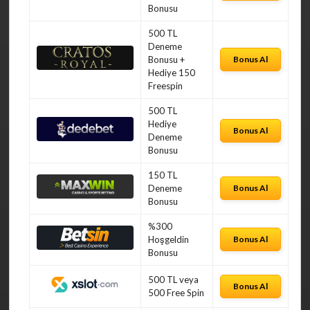
Bonusu
500 TL
Deneme
Bonusu +
Bonus Al
Hediye 150
Freespin
500 TL
Hediye
Bonus Al
Deneme
Bonusu
150 TL
Deneme
Bonus Al
Bonusu
%300
Hoşgeldin
Bonus Al
Bonusu
500 TL veya
Bonus Al
500 Free Spin