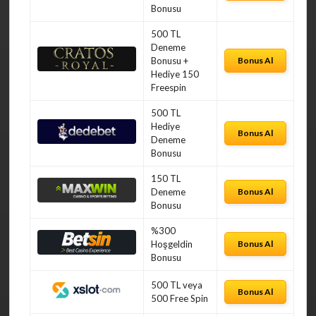
Bonusu
500 TL
Deneme
Bonusu +
Bonus Al
Hediye 150
Freespin
500 TL
Hediye
Bonus Al
Deneme
Bonusu
150 TL
Deneme
Bonus Al
Bonusu
%300
Hoşgeldin
Bonus Al
Bonusu
500 TL veya
Bonus Al
500 Free Spin