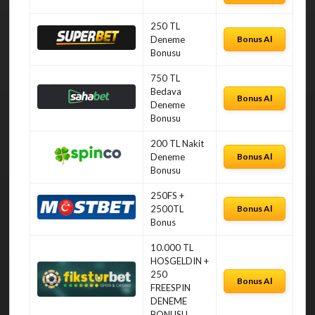
250 TL
Deneme
Bonus Al
Bonusu
750 TL
Bedava
Bonus Al
Deneme
Bonusu
200 TL Nakit
Deneme
Bonus Al
Bonusu
250FS +
2500TL
Bonus Al
Bonus
10.000 TL
HOSGELDIN +
250
Bonus Al
FREESPIN
DENEME
BONUSU