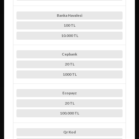
Banka Havalesi
100 TL
10.000 TL
Cepbank
20 TL
1000 TL
Ecopayz
20 TL
100.000 TL
Qr Kod