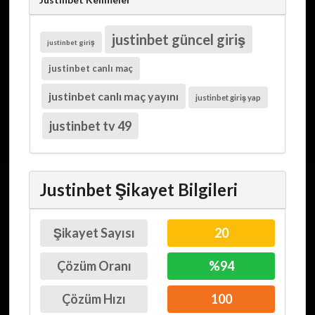
justinbet güncel giriş
justinbet giriş
justinbet canlı maç
justinbet canlı maç yayını
justinbet giriş yap
justinbet tv 49
Justinbet Şikayet Bilgileri
Şikayet Sayısı
20
Çözüm Oranı
%94
Çözüm Hızı
100