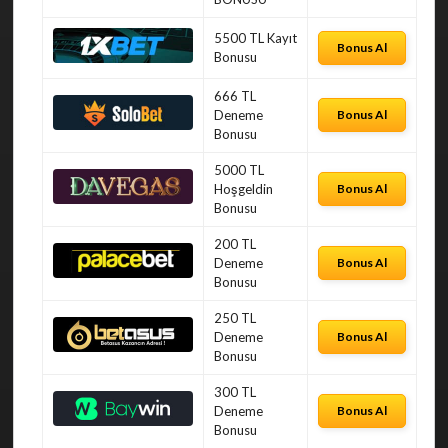
5500 TL Kayıt
Bonus Al
Bonusu
666 TL
Deneme
Bonus Al
Bonusu
5000 TL
Hoşgeldin
Bonus Al
Bonusu
200 TL
Deneme
Bonus Al
Bonusu
250 TL
Deneme
Bonus Al
Bonusu
300 TL
Deneme
Bonus Al
Bonusu