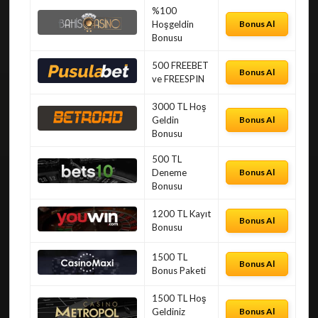
%100
Hoşgeldin
Bonus Al
Bonusu
500 FREEBET
Bonus Al
ve FREESPIN
3000 TL Hoş
Geldin
Bonus Al
Bonusu
500 TL
Deneme
Bonus Al
Bonusu
1200 TL Kayıt
Bonus Al
Bonusu
1500 TL
Bonus Al
Bonus Paketi
1500 TL Hoş
Geldiniz
Bonus Al