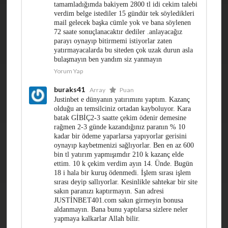
tamamladığımda bakiyem 2800 tl idi cekim talebi
verdim belge istediler 15 gündür tek söyledikleri
mail gelecek başka cümle yok ve bana söylenen
72 saate sonuçlanacaktır dediler .anlayacağız
parayı oynayıp bitirmemi istiyorlar zaten
yatırmayacalarda bu siteden çok uzak durun asla
bulaşmayın ben yandım siz yanmayın
Yorum Yap
buraks41
Array
Puan
Justinbet e dünyanın yatırımını yaptım. Kazanç
olduğu an temsilciniz ortadan kayboluyor. Kara
batak GİBİÇ2-3 saatte çekim ödenir demesine
rağmen 2-3 günde kazandığınız paranın % 10
kadar bir ödeme yaparlarsa yapıyorlar gerisini
oynayıp kaybetmenizi sağlıyorlar. Ben en az 600
bin tl yatırım yapmışımdır 210 k kazanç elde
ettim. 10 k çekim verdim ayın 14. Ünde. Bugün
18 i hala bir kuruş ödenmedi. İşlem sırası işlem
sırası deyip sallıyorlar. Kesinlikle sahtekar bir site
sakın paranızı kaptırmayın. San adresi
JUSTİNBET401.com sakın girmeyin bonusa
aldanmayın. Bana bunu yaptılarsa sizlere neler
yapmaya kalkarlar Allah bilir.