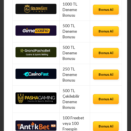
1000 TL
Deneme
Bonus Al
Bonusu
500 TL
Deneme
Bonus Al
Bonusu
500 TL
Deneme
Bonus Al
Bonusu
250 TL
Deneme
Bonus Al
Bonusu
500 TL
Çekilebilir
Bonus Al
Deneme
Bonusu
100 Freebet
veya 100
Bonus Al
Freespin