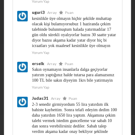
Yorum Yap
uguri3
Array
Puan
kesinlikle üye olmayın hiçbir şekilde muhattap
olacak kişi bulamıyorsubuz 1 haziranda çekim
talebinde bulunmuştum halada yatırmadılar 17
gün oldu sürekli oyalıyorlar bazısı 30 saatte yatar
diyor bazısı akşama kadar yatar diyor hiç bi
icraatları yok maalesef kesinlikle üye olmayın
Yorum Yap
erselk
Array
Puan
Sakın oynamayın insanlarla dalga geçiyorlar
yatırım yaptığınız halde tutarsa para alamazsınız
100 TL bile sakın diyeyim 1krs bile yatirmayin
Yorum Yap
Judas31
Array
Puan
2-3 senedir girmiyordum 55 lira yatırdım ilk
bahiste kaybettim. Sonra telafi edeyim dedim 100
daha yatırdım 1650 lira yaptım. Akşamına çekim
talebi vermek istedim guncelleme var sabah 10
dan sonra verebilirsiniz dediler. Sabah talep
verdim akşama kadar onay bekliyor şeklinde