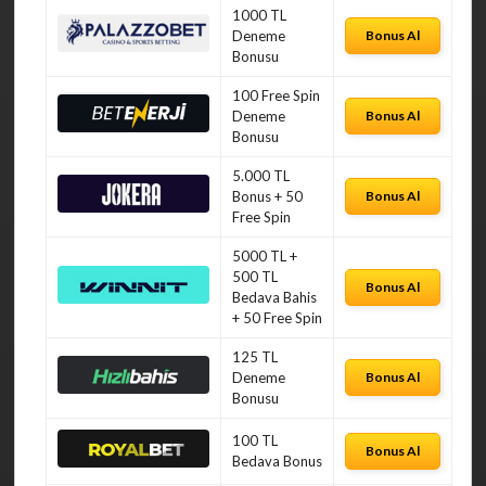
1000 TL
Deneme
Bonus Al
Bonusu
100 Free Spin
Deneme
Bonus Al
Bonusu
5.000 TL
Bonus + 50
Bonus Al
Free Spin
5000 TL +
500 TL
Bonus Al
Bedava Bahis
+ 50 Free Spin
125 TL
Deneme
Bonus Al
Bonusu
100 TL
Bonus Al
Bedava Bonus