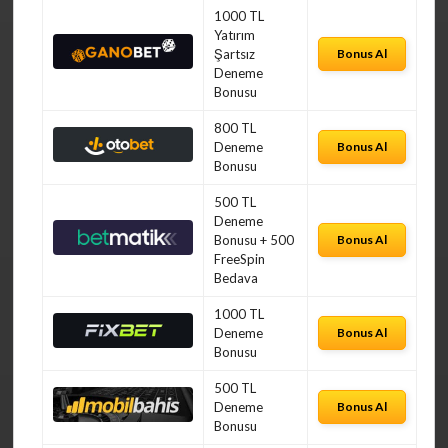
1000 TL
Yatırım
Şartsız
Bonus Al
Deneme
Bonusu
800 TL
Deneme
Bonus Al
Bonusu
500 TL
Deneme
Bonusu + 500
Bonus Al
FreeSpin
Bedava
1000 TL
Deneme
Bonus Al
Bonusu
500 TL
Deneme
Bonus Al
Bonusu