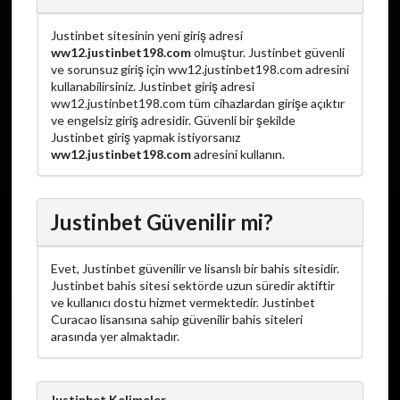
Justinbet sitesinin yeni giriş adresi
ww12.justinbet198.com
olmuştur. Justinbet güvenli
ve sorunsuz giriş için ww12.justinbet198.com adresini
kullanabilirsiniz. Justinbet giriş adresi
ww12.justinbet198.com tüm cihazlardan girişe açıktır
ve engelsiz giriş adresidir. Güvenli bir şekilde
Justinbet giriş yapmak istiyorsanız
ww12.justinbet198.com
adresini kullanın.
Justinbet Güvenilir mi?
Evet, Justinbet güvenilir ve lisanslı bir bahis sitesidir.
Justinbet bahis sitesi sektörde uzun süredir aktiftir
ve kullanıcı dostu hizmet vermektedir. Justinbet
Curacao lisansına sahip güvenilir bahis siteleri
arasında yer almaktadır.
Justinbet Kelimeler